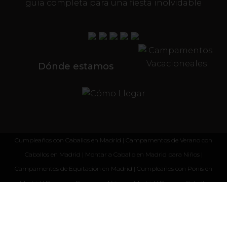
guía completa para una fiesta inolvidable
Dónde estamos
Cumpleaños con Caballos en Madrid
|
Campamentos de Verano con
Caballos en Madrid
|
Montar a Caballo en Madrid para Niños
|
Campamentos de Equitación en Madrid
|
Cumpleaños con Ponis en
Madrid
|
Paseos en Pony para Niños en Madrid
|
Paseos a Caballo
para Niños en Madrid
Aviso Legal y Política de Privacidad
|
Política de Cookies
| © Copyright
2024 Pequeñas Herraduras -
Diseño Web
ProvidersWeb.