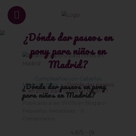
¿Dónde dar paseos en
pony para niños en
Madrid?
Cumpleaños con Caballos
¿Dónde dar paseos en pony
Madrid
>
Blog
>
¿Dónde dar paseos
en pony para niños en Madrid?
para niños en Madrid?
Publicado a las 09:01h
en
Blog
por
Pequeñas Herraduras
0
Comentarios
4.8/5 - (9