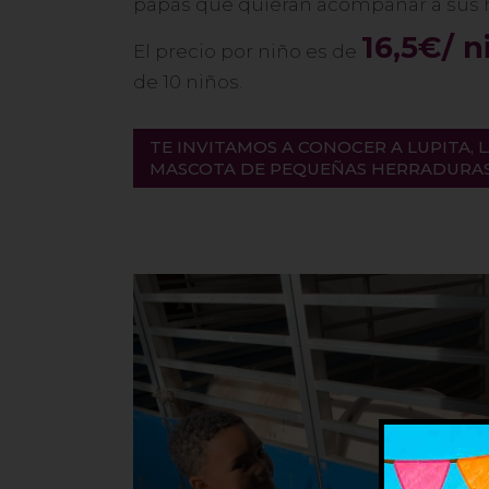
papás que quieran acompañar a sus hij
16,5€/ n
El precio por niño es de
de 10 niños.
TE INVITAMOS A CONOCER A LUPITA,
MASCOTA DE PEQUEÑAS HERRADURA