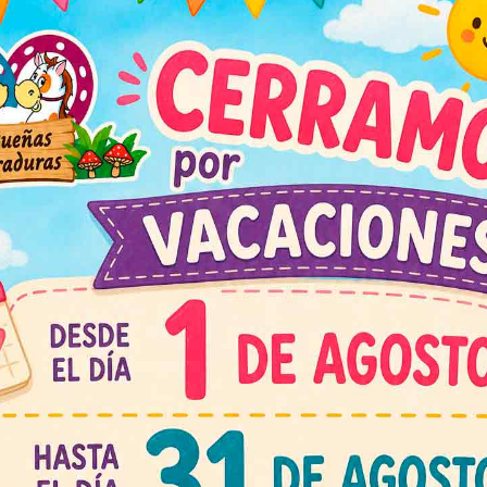
caballo
según edad de 
cuidados de los caballos,
cuadras,
manualidades, 
gymkanas, bailes,
búsqu
restante del cumpleaños
tarta y regalos.
Si deseas
conocer más 
en contacto con nosotro
info@pequeñasherradu
rraduras para niños