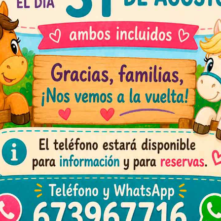
nocilla + perrito. Patatas fritas (Chips Bol
TENEMOS A DISPOSICIÓN MENÚ PARA NIÑOS 
sumición. Los menús no incluyen tartas y chuche
incl
rraduras para padres