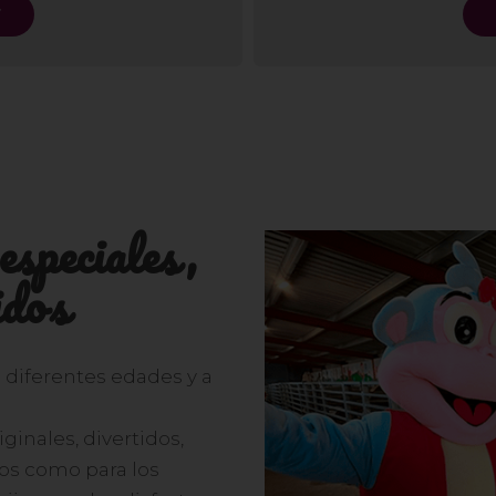
r
speciales,
idos
diferentes edades y a
inales, divertidos,
ños como para los