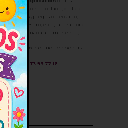
cada niño,
explicación
de los
 alimentación, cepillado, visita a
pinta caras,
juegos de equipo,
eda del tesoro, etc…, la otra hora
, está destinada a la merienda,
información
no dude en ponerse
s.
|
ras.es
673 96 77 16