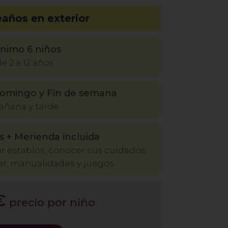
años en exterior
nimo 6 niños
e 2 a 12 años
domingo y Fin de semana
añana y tarde
s + Merienda incluida
tar establos, conocer sus cuidados,
r, manualidades y juegos.
€
precio por niño