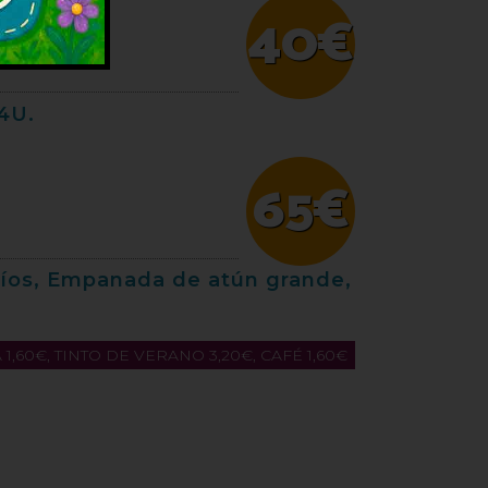
40€
24U.
65€
fríos, Empanada de atún grande,
,60€, TINTO DE VERANO 3,20€, CAFÉ 1,60€