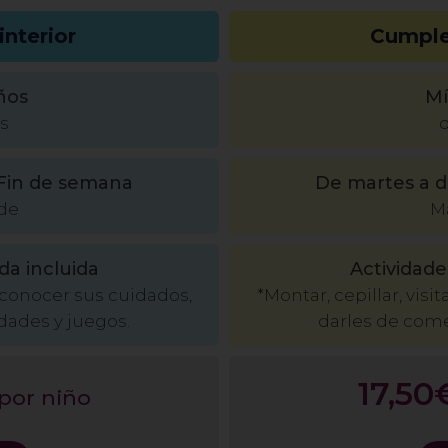
nterior
Cumple
ños
Mí
os
d
Fin de semana
De martes a 
de
M
da incluida
Actividade
s, conocer sus cuidados,
*Montar, cepillar, visi
dades y juegos.
darles de come
17,50
por niño