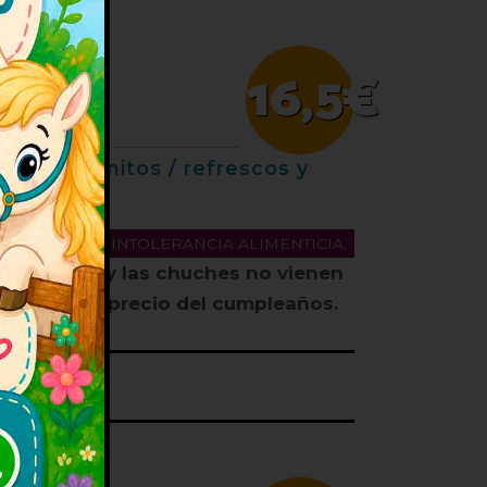
16,5€
sa) y gusanitos / refrescos y
CON ALGUNA INTOLERANCIA ALIMENTICIA.
s.
La tarta y las chuches no vienen
uidas en el precio del cumpleaños.