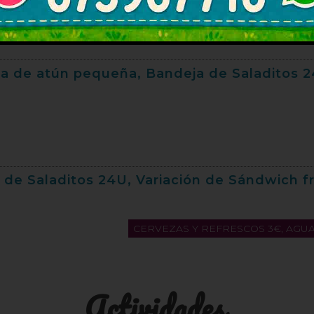
ada de atún pequeña, Bandeja de Saladitos 
as de Saladitos 24U, Variación de Sándwich 
CERVEZAS Y REFRESCOS 3€, AGUA 1
Actividades