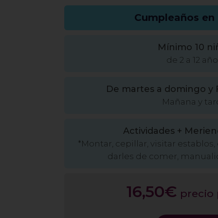
Cumpleaños en i
Mínimo 10 ni
de 2 a 12 añ
De martes a domingo y 
Mañana y tar
Actividades + Merien
*Montar, cepillar, visitar establo
darles de comer, manuali
16,50€
precio 