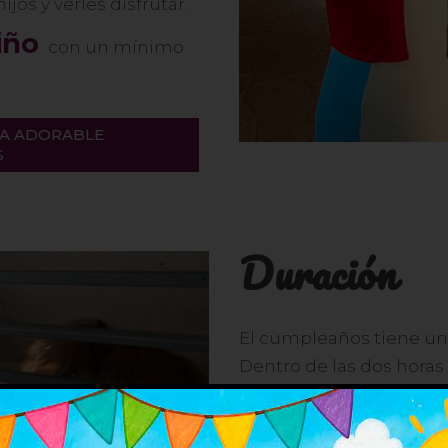
os y verles disfrutar.
iño
con un mínimo
 LA ADORABLE
S
Duración
El cumpleaños tiene u
Dentro de las dos hora
hora y media
a la activ
dicha duración las acti