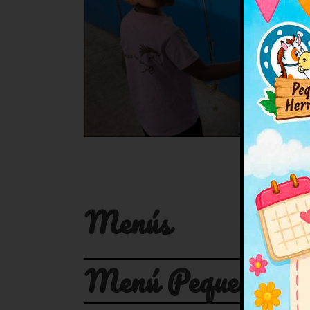
Menús
Menú Pequeñas He