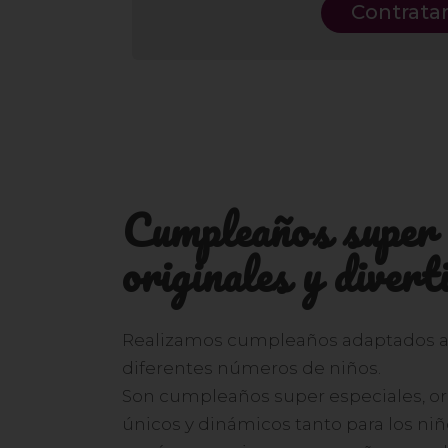
Contrata
Cumpleaños super e
originales y divert
Realizamos cumpleaños adaptados a 
diferentes números de niños.
Son cumpleaños super especiales, orig
únicos y dinámicos tanto para los ni