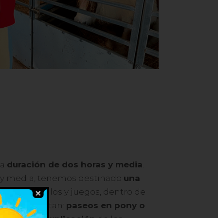
na
duración de dos horas y media
.
s y media, tenemos destinado
una
idad de caballos y juegos, dentro de
vidades constan:
paseos en pony o