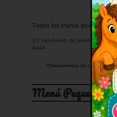
Todos los menús incluyen
1/2 Sándwich de jamón y queso o 
agua.
*Disponemos de vales de con
Menú Pequeñas He