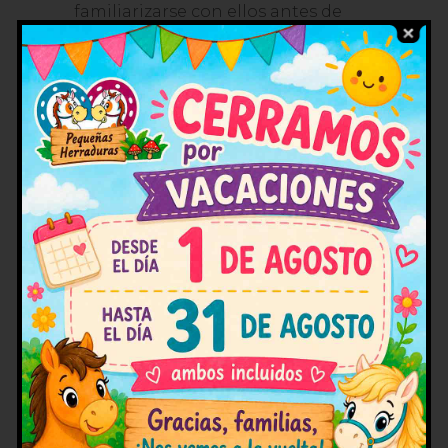
familiarizarse con ellos antes de
montar. Los instructores estarán
siempre a su lado, brindándoles
apoyo y seguridad. Con el tiempo,
la confianza se va construyendo
poco a poco.
¿Es necesario reservar con
antelación?
Recomendamos hacer una reserva
con antelación, especialmente
durante los fines de semana y días
festivos, ya que los paseos suelen
tener mucha demanda. Esto
garantiza que podamos asignar el
caballo
o pony
más adecuado para