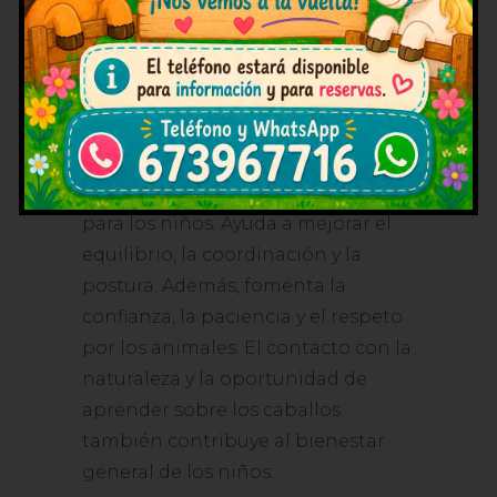
cada niño y organizar el paseo de
manera segura y personalizada.
¿Qué beneficios tiene montar
a caballo para los niños?
Montar a caballo
tiene muchos
beneficios físicos y emocionales
para los niños. Ayuda a mejorar el
equilibrio, la coordinación y la
postura. Además, fomenta la
confianza, la paciencia y el respeto
por los animales. El contacto con la
naturaleza y la oportunidad de
aprender sobre los caballos
también contribuye al bienestar
general de los niños.