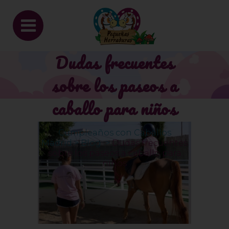
Dudas frecuentes
sobre los paseos a
caballo para niños
Cumpleaños con Caballos
Madrid
>
Blog
>
Dudas frecuentes
sobre los paseos a caballo para
niños