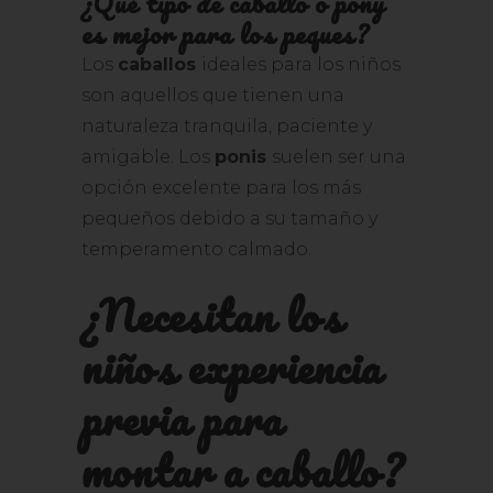
¿Qué tipo de caballo o pony
es mejor para los peques?
Los
caballos
ideales para los niños
son aquellos que tienen una
naturaleza tranquila, paciente y
amigable. Los
ponis
suelen ser una
opción excelente para los más
pequeños debido a su tamaño y
temperamento calmado.
¿Necesitan los
niños experiencia
previa para
montar a caballo?