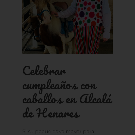
Celebrar
cumpleaños con
caballos en Alcalá
de Henares
Si su peque es ya mayor para