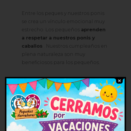
Entre los peques y nuestros ponis
se crea un vínculo emocional muy
estrecho. Los pequeños
aprenden
a respetar a nuestros ponis y
caballos
. Nuestros cumpleaños en
plena naturaleza son muy
beneficiosos para los pequeños.
Nuestra finca cuenta con las
mejores instalaciones, se
encuentran verdaderamente bien
equipadas. Aparte de esto,
tanto
nuestros ponis como nuestros
caballos
están verdaderamente
bien cuidados
y atendidos por