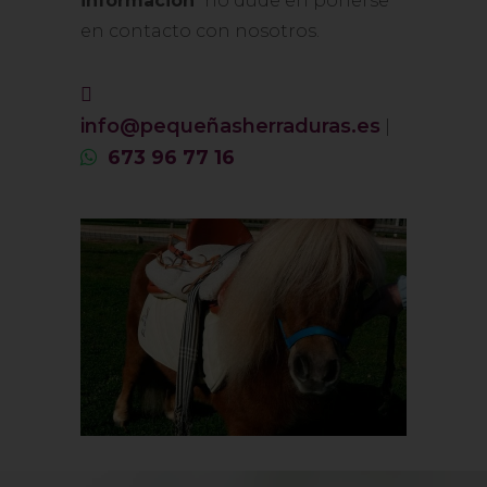
información
no dude en ponerse
en contacto con nosotros.
info@pequeñasherraduras.es
|
673 96 77 16