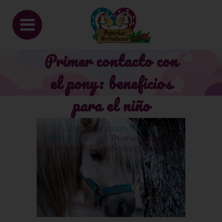
Primer contacto con
el pony: beneficios
para el niño
Cumpleaños con Caballos
Madrid
>
Blog
>
Primer contacto
con el pony: beneficios para el niño