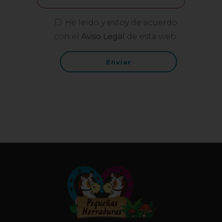
He leido y estoy de acuerdo
con el
Aviso Legal
de esta web