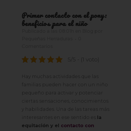
Primer contacto con el pony:
beneficios para el niño
Publicado a las 08:01h
en
Blog
por
Pequeñas Herraduras
0
Comentarios
5/5 - (1 voto)
Hay muchas actividades que las
familias pueden hacer con un niño
pequeño para activar y potenciar
ciertas sensaciones, conocimientos
y habilidades. Una de las tareas más
interesantes en ese sentido es
la
equitación y el
contacto con