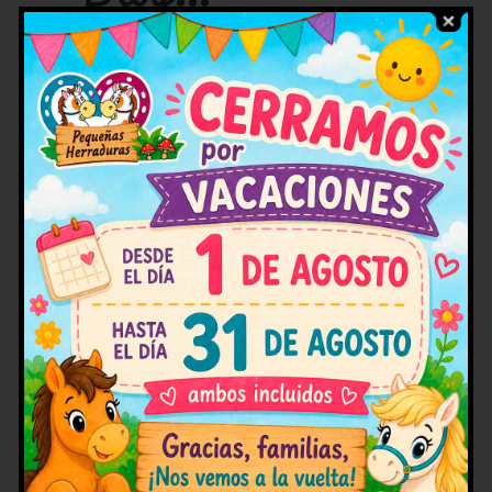
El vínculo especial entre el
niño y el pony
Entre el niño y el caballo (o pony)
se establece un vínculo de afecto
natural sin…
¿Por qué pasar un día con un
poni en la naturaleza es tan
recomendable para los peques?
Descubre todas las ventajas que
ofrece pasar un día con un poni
rodeado de la…
Principales beneficios de la
equitación para los niños
La equitación aporta un sin fin de