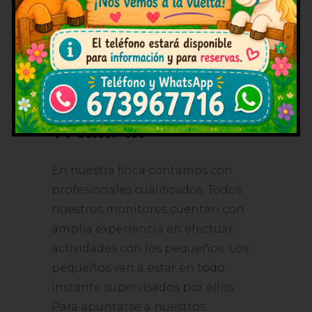
Campamentos de
verano 2019 en la
Comunidad de
Madrid
En nuestra finca contamos con
profesionales cualificados. Todos
nuestros monitores cuentan con
amplia experiencia en efectuar
actividades con los pequeños. Los
pequeños van a estar en todo
instante supervisados por ellos.
Para apuntarse a nuestros