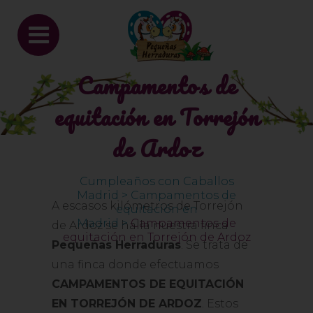
Campamentos de
equitación en Torrejón
de Ardoz
Cumpleaños con Caballos
Madrid
>
Campamentos de
A escasos kilómetros de Torrejón
equitación en
Madrid
>
Campamentos de
de Ardoz se halla nuestra finca
equitación en Torrejón de Ardoz
Pequeñas Herraduras
. Se trata de
una finca donde efectuamos
CAMPAMENTOS DE EQUITACIÓN
EN TORREJÓN DE ARDOZ
. Estos