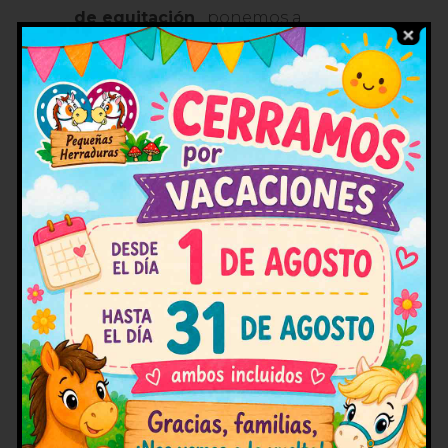
de equitación
, ponemos a
predisposición de los papás y
mamás 2 opciones que van a
poder elegir entre aquella que
mejor se adapte a sus horarios. La
primera de ella es de solo medio
día, los peques van a entrar de 8 a
9 hasta las 14 horas, esta
alternativa incluye el almuerzo. La
segunda opción alternativa es de
día completo, los pequeños y
pequeñas van a entrar de 8 a 9
hasta las 18 horas, esta alternativa
incluye almuerzo, comida y
merienda.