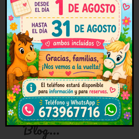
tiempo.
Invitamos a los padres a considerar
la posibilidad de inscribir a sus
peques en nuestro campamento o
realizar actividades como
paseos
en pony o caballo
. No dudes en
contactar
con nosotros si necesitas
más información. ¡Ven a conocer
nuestras instalaciones
!
Facebook
Twitter
WhatsApp
Messenger
Email
Más en nuestro
Blog...