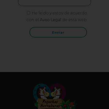
He leido y estoy de acuerdo
con el
Aviso Legal
de esta web