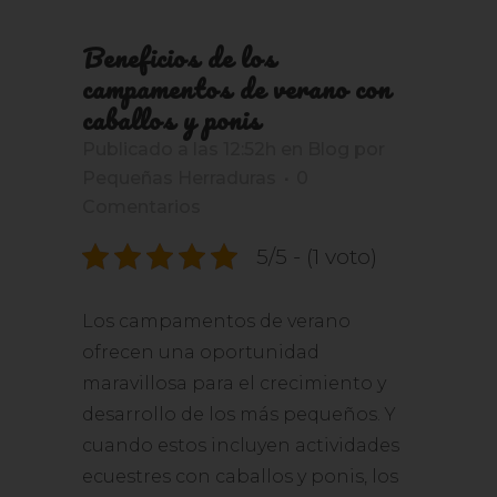
Beneficios de los
campamentos de verano con
caballos y ponis
Publicado a las 12:52h
en
Blog
por
Pequeñas Herraduras
0
Comentarios
5/5 - (1 voto)
Los campamentos de verano
ofrecen una oportunidad
maravillosa para el crecimiento y
desarrollo de los más pequeños. Y
cuando estos incluyen actividades
ecuestres con caballos y ponis, los