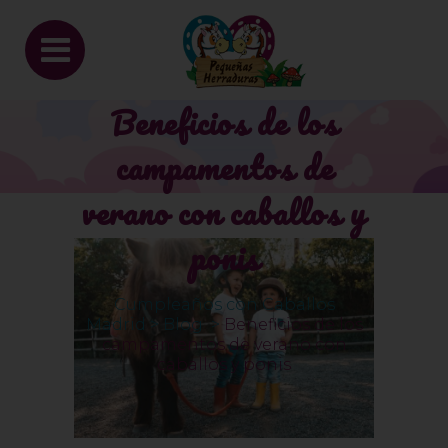
Beneficios de los
campamentos de
verano con caballos y
ponis
Cumpleaños con Caballos
Madrid
>
Blog
>
Beneficios de los
campamentos de verano con
caballos y ponis