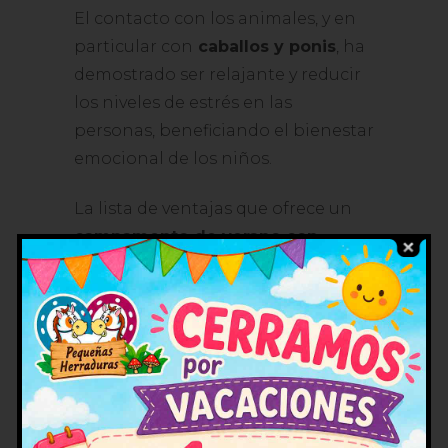
El contacto con los animales, y en
particular con
caballos y ponis
, ha
demostrado ser relajante y reducir
los niveles de estrés en las
personas, beneficiando el bienestar
emocional de los niños.
La lista de ventajas que ofrece un
campamento de verano con
caballos y ponis
es extensa y
variada. Más allá de aprender a
montar, los pequeños saldrán de
estos campamentos habiendo
adquirido habilidades vitales y
recuerdos inolvidables que los
acompañarán durante muchísimo